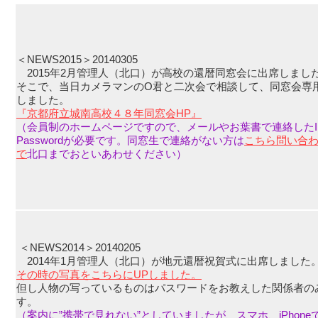
＜NEWS2015＞20140305
2015年2月管理人（北口）が高校の還暦同窓会に出席しまし
そこで、当日カメラマンのO君と二次会で相談して、同窓会専用
しました。
『京都府立城南高校４８年同窓会HP』
（会員制のホームページですので、メールやお葉書で連絡したI
Passwordが必要です。同窓生で連絡がない方は
こちら問い合
で
北口までおといあわせください）
＜NEWS2014＞20140205
2014年1月管理人（北口）が地元還暦祝賀式に出席しました
その時の写真をこちらにUPしました。
但し人物の写っているものはパスワードをお教えした関係者の
す。
（案内に”携帯で見れない”としていましたが、スマホ、iPhon